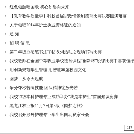
红色领航唱国歌 初心如磐向未来
【教育教学质量季】我校首届思政情景剧德育比赛决赛圆满落幕
关于领取2014年护士执业资格证的通知
通 知
招 聘 信 息
第二年级办硬笔书法字帖系列活动之现场书写比赛
我校教师在全国中等职业学校德育课程“创新杯”说课比赛中喜获佳
用创新规范学生管理 用智慧丰盈校园文化
圆梦，从今天起航
争分夺秒苦练技能 团队精神绽放光芒
我校13级本科护理专业成功举办“我是本护生”首届知识竞赛
黑龙江林业报11月7日第3版《圆梦之旅》
我校召开涉外护理专业学生出国动员家长会
217