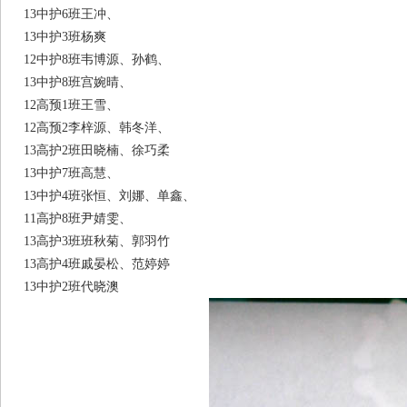
13中护
6班王冲、
13中护
3班杨爽
12中护
8班韦博源、孙鹤、
13中护
8班宫婉晴、
12高预
1班王雪、
12高预
2李梓源、韩冬洋、
13高护
2班田晓楠、徐巧柔
13中护
7班高慧、
13中护
4班张恒、刘娜、单鑫、
11高护
8班尹婧雯、
13高护
3班班秋菊、郭羽竹
13高护
4班戚晏松、范婷婷
13中护
2班代晓澳